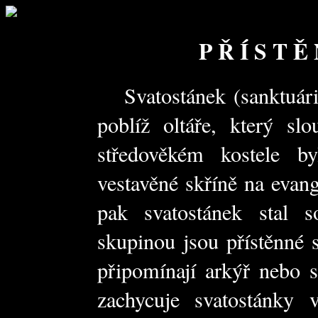
P Ř Í S T Ě
Svatostánek (sanktuáriu
poblíž oltáře, který s
středověkém kostele b
vestavěné skříně na evang
pak svatostánek stal s
skupinou jsou přístěnné 
připomínají arkýř nebo s
zachycuje svatostánky 