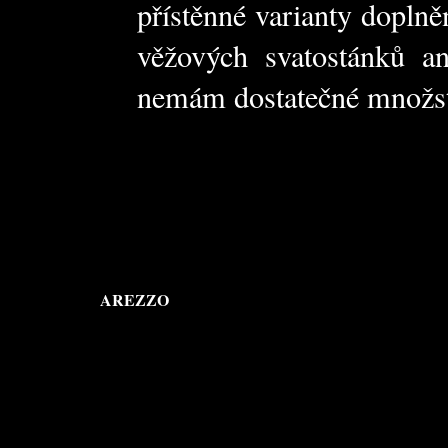
přístěnné varianty doplně
věžových svatostánků an
nemám dostatečné množst
AREZZO